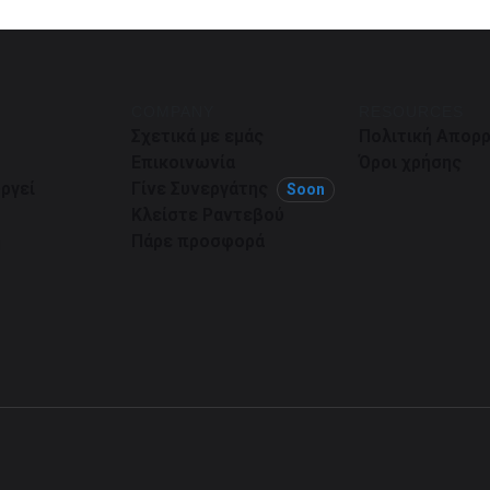
COMPANY
RESOURCES
Σχετικά με εμάς
Πολιτική Απορ
Επικοινωνία
Όροι χρήσης
ργεί
Γίνε Συνεργάτης
Soon
Κλείστε Ραντεβού
η
Πάρε προσφορά