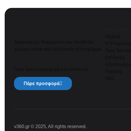
PRODUCT
Αρχική
Δημιουργία, διαχείριση και προβολή
Η Υπηρεσία
χώρων μέσα από μία ενιαία πλατφόρμα.
Πως λειτου
Επίδειξη
Αξιοποιήσ
Πάρε άμεσα προσφορά στο email σου
Πακέτα
FAQ
Πάρε προσφορά
v360.gr © 2025, All rights reserved.